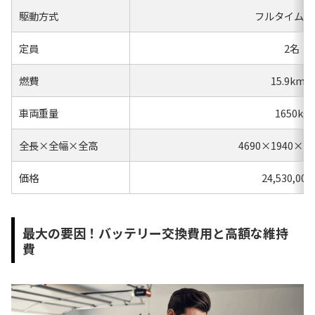
駆動方式
フルタイム４
定員
2名
燃費
15.9km/l
車両重量
1650kg
全長×全幅×全高
4690×1940×1
価格
24,530,00
最大の要因！バッテリー交換費用と高額な維持
費