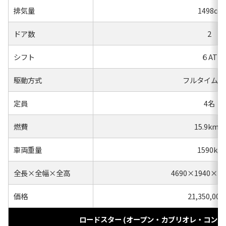
排気量
1498cc
ドア数
2
シフト
６AT
駆動方式
フルタイム４
定員
4名
燃費
15.9km/l
車両重量
1590kg
全長×全幅×全高
4690×1940×1
価格
21,350,00
ロードスター (オープン・カブリオレ・コンバ