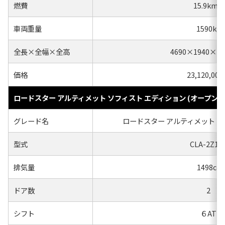
燃費
15.9km/l
車両重量
1590kg
全長×全幅×全高
4690×1940×1
価格
23,120,00
ロードスター アルティメット ソフィスト エディション (オープン
グレード名
ロードスター アルティメット ソ
型式
CLA-2Z15
排気量
1498cc
ドア数
2
シフト
６AT