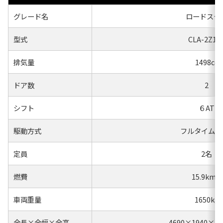
グレード名
ロードスタ
型式
CLA-2Z15
排気量
1498cc
ドア数
2
シフト
６AT
駆動方式
フルタイム４
定員
2名
燃費
15.9km/l
車両重量
1650kg
全長×全幅×全高
4690×1940×1