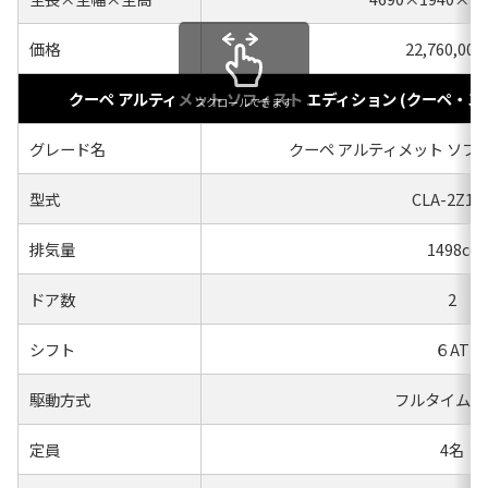
価格
22,760,00
クーペ アルティメット ソフィスト エディション (クーペ・
スクロールできます
グレード名
クーペ アルティメット ソフ
型式
CLA-2Z15
排気量
1498cc
ドア数
2
シフト
６AT
駆動方式
フルタイム４
定員
4名