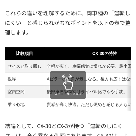
これらの違いを理解するために、両車種の「運転し
にくい」と感じられがちなポイントを以下の表で整
理します。
比較項目
CX-30の特性
サイズと取り回し
全幅が広く、車幅感覚に慣れが必要。最小回転半
視界
Aピラーの死角が気になる。後方も広くはない
室内空間
後部座席や荷室はライバル比でやや手狭。
スクロールできます
乗り心地
質感が高く快適。ただし硬めと感じる人もいる
結論として、CX-30とCX-3が持つ「運転のしにく
さ」は、全く異なる側面にあります。CX-30は、よ